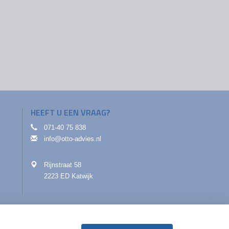
HEEFT U EEN VRAAG?
071-40 75 838
info@otto-advies.nl
Rijnstraat 58
2223 ED Katwijk