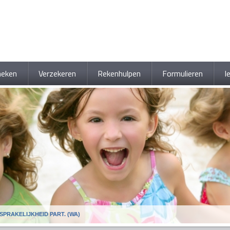
heken
Verzekeren
Rekenhulpen
Formulieren
I
SPRAKELIJKHEID PART. (WA)