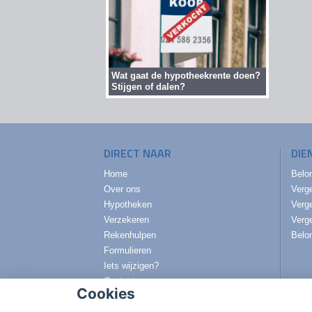
Wat gaat de hypotheekrente doen?
Stijgen of dalen?
DIRECT NAAR
DIE
Home
Belo
Over ons
Verg
Hypotheken
Verge
Verzekeren
Verg
Rekenhulpen
Belo
Formulieren
Iets wijzigen?
Contact
Cookies