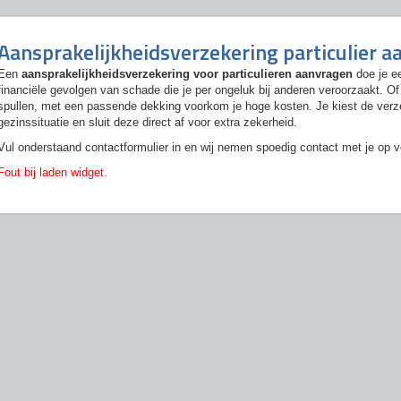
Aansprakelijkheidsverzekering particulier 
Een
aansprakelijkheidsverzekering voor particulieren aanvragen
doe je e
financiële gevolgen van schade die je per ongeluk bij anderen veroorzaakt. O
spullen, met een passende dekking voorkom je hoge kosten. Je kiest de verzek
gezinssituatie en sluit deze direct af voor extra zekerheid.
Vul onderstaand contactformulier in en wij nemen spoedig contact met je op vo
Fout bij laden widget.