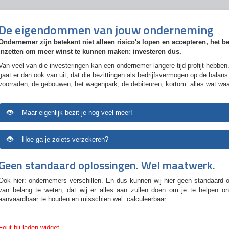
De eigendommen van jouw onderneming
Ondernemer zijn betekent niet alleen risico's lopen en accepteren, het b
inzetten om meer winst te kunnen maken: investeren dus.
Van veel van die investeringen kan een ondernemer langere tijd profijt hebben
gaat er dan ook van uit, dat die bezittingen als bedrijfsvermogen op de balan
voorraden, de gebouwen, het wagenpark, de debiteuren, kortom: alles wat waa
Maar eigenlijk bezit je nog veel meer!
Hoe ga je zoiets verzekeren?
Geen standaard oplossingen. Wel maatwerk.
Ook hier: ondernemers verschillen. En dus kunnen wij hier geen standaard o
van belang te weten, dat wij er alles aan zullen doen om je te helpen on
aanvaardbaar te houden en misschien wel: calculeerbaar.
Fout bij laden widget.