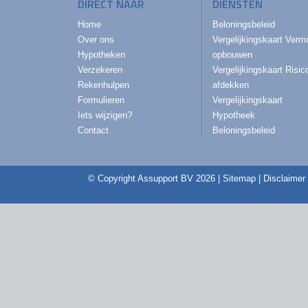
DIRECT NAAR
DIENSTEN
Home
Beloningsbeleid
Over ons
Vergelijkingskaart Ver
Hypotheken
opbouwen
Verzekeren
Vergelijkingskaart Risic
Rekenhulpen
afdekken
Formulieren
Vergelijkingskaart
Iets wijzigen?
Hypotheek
Contact
Beloningsbeleid
© Copyright
Assupport BV
2026 |
Sitemap
|
Disclaimer