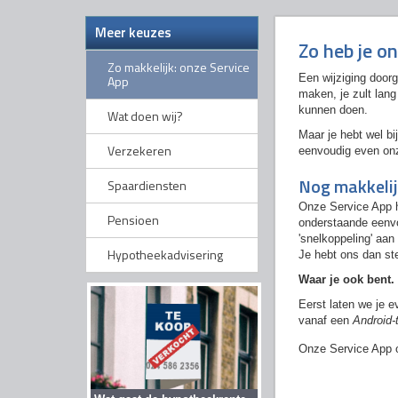
Meer keuzes
Zo heb je o
Zo makkelijk: onze Service
Een wijziging door
App
maken, je zult lang
kunnen doen.
Wat doen wij?
Maar je hebt wel b
Verzekeren
eenvoudig even o
Nog makkelij
Spaardiensten
Onze Service App h
Pensioen
onderstaande eenvo
'snelkoppeling' aa
Hypotheekadvisering
Je hebt ons dan ste
Waar je ook bent. 
Eerst laten we je e
vanaf een
Android-
Onze Service App