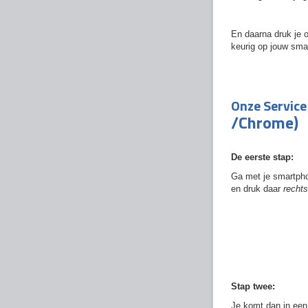
En daarna druk je 
keurig op jouw sma
Onze Service
/Chrome)
De eerste stap:
Ga met je smartpho
en druk daar
recht
Stap twee:
Je komt dan in een