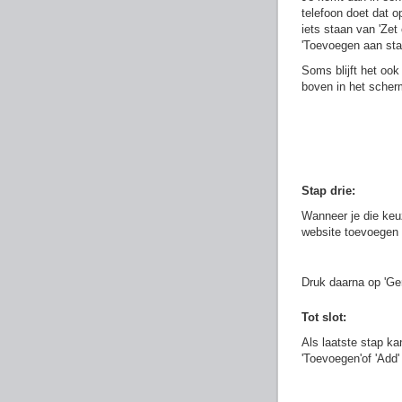
telefoon doet dat op
iets staan van 'Zet
'Toevoegen aan sta
Soms blijft het ook
boven in het scher
Stap drie:
Wanneer je die ke
website toevoegen 
Druk daarna op 'Ger
Tot slot:
Als laatste stap ka
'Toevoegen'of 'Add'