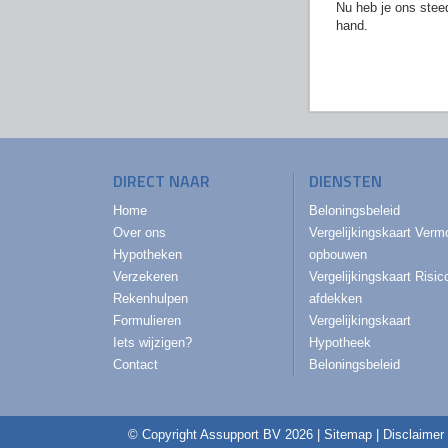
Nu heb je ons stee
hand.
DIRECT NAAR
DIENSTEN
Home
Beloningsbeleid
Over ons
Vergelijkingskaart Ver
Hypotheken
opbouwen
Verzekeren
Vergelijkingskaart Risic
Rekenhulpen
afdekken
Formulieren
Vergelijkingskaart
Iets wijzigen?
Hypotheek
Contact
Beloningsbeleid
© Copyright
Assupport BV
2026 |
Sitemap
|
Disclaimer