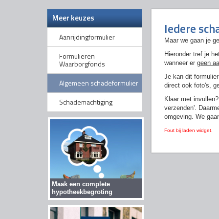
Meer keuzes
Iedere scha
Aanrijdingformulier
Maar we gaan je gel
Hieronder tref je h
Formulieren
Waarborgfonds
wanneer er
geen aa
Je kan dit formulie
Algemeen schadeformulier
direct ook foto's, 
Klaar met invullen?
Schademachtiging
verzenden'. Daarmee
omgeving. We gaan 
Fout bij laden widget.
Maak een complete
hypotheekbegroting