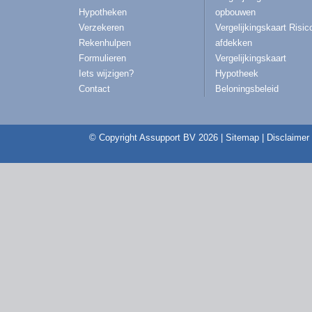
Hypotheken
opbouwen
Verzekeren
Vergelijkingskaart Risic
Rekenhulpen
afdekken
Formulieren
Vergelijkingskaart
Iets wijzigen?
Hypotheek
Contact
Beloningsbeleid
© Copyright
Assupport BV
2026 |
Sitemap
|
Disclaimer