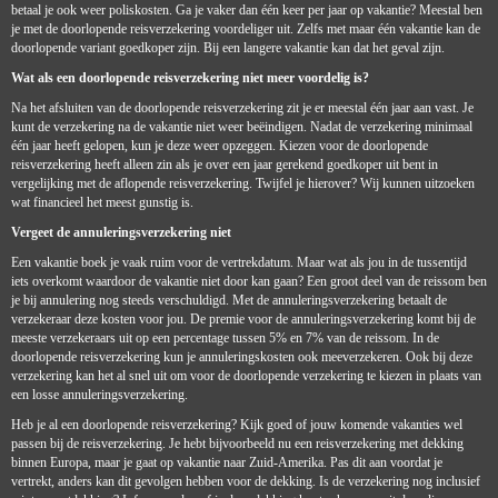
betaal je ook weer poliskosten. Ga je vaker dan één keer per jaar op vakantie? Meestal ben
je met de doorlopende reisverzekering voordeliger uit. Zelfs met maar één vakantie kan de
doorlopende variant goedkoper zijn. Bij een langere vakantie kan dat het geval zijn.
Wat als een doorlopende reisverzekering niet meer voordelig is?
Na het afsluiten van de doorlopende reisverzekering zit je er meestal één jaar aan vast. Je
kunt de verzekering na de vakantie niet weer beëindigen. Nadat de verzekering minimaal
één jaar heeft gelopen, kun je deze weer opzeggen. Kiezen voor de doorlopende
reisverzekering heeft alleen zin als je over een jaar gerekend goedkoper uit bent in
vergelijking met de aflopende reisverzekering. Twijfel je hierover? Wij kunnen uitzoeken
wat financieel het meest gunstig is.
Vergeet de annuleringsverzekering niet
Een vakantie boek je vaak ruim voor de vertrekdatum. Maar wat als jou in de tussentijd
iets overkomt waardoor de vakantie niet door kan gaan? Een groot deel van de reissom ben
je bij annulering nog steeds verschuldigd. Met de annuleringsverzekering betaalt de
verzekeraar deze kosten voor jou. De premie voor de annuleringsverzekering komt bij de
meeste verzekeraars uit op een percentage tussen 5% en 7% van de reissom. In de
doorlopende reisverzekering kun je annuleringskosten ook meeverzekeren. Ook bij deze
verzekering kan het al snel uit om voor de doorlopende verzekering te kiezen in plaats van
een losse annuleringsverzekering.
Heb je al een doorlopende reisverzekering? Kijk goed of jouw komende vakanties wel
passen bij de reisverzekering. Je hebt bijvoorbeeld nu een reisverzekering met dekking
binnen Europa, maar je gaat op vakantie naar Zuid-Amerika. Pas dit aan voordat je
vertrekt, anders kan dit gevolgen hebben voor de dekking. Is de verzekering nog inclusief