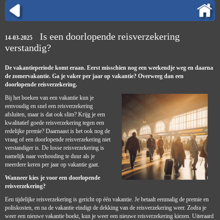
Is een doorlopende reisverzekering
14-03-2025
verstandig?
De vakantieperiode komt eraan. Eerst misschien nog een weekendje weg en daarna
de zomervakantie. Ga je vaker per jaar op vakantie? Overweeg dan een
doorlopende reisverzekering.
Bij het boeken van een vakantie kun je
eenvoudig en snel een reisverzekering
afsluiten, maar is dat ook slim? Krijg je een
kwalitatief goede reisverzekering tegen een
redelijke premie? Daarnaast is het ook nog de
vraag of een doorlopende reisverzekering niet
verstandiger is. De losse reisverzekering is
namelijk naar verhouding te duur als je
meerdere keren per jaar op vakantie gaat.
Wanneer kies je voor een doorlopende
reisverzekering?
Een tijdelijke reisverzekering is gericht op één vakantie. Je betaalt eenmalig de premie en
poliskosten, en na de vakantie eindigt de dekking van de reisverzekering weer. Zodra je
weer een nieuwe vakantie boekt, kun je weer een nieuwe reisverzekering kiezen. Uiteraard